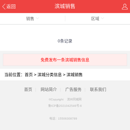
滨城销售
返回
销售
区域
0条记录
免费发布一条滨城销售信息
当前位置：
首页
>
滨城分类信息
>
滨城销售
首页
|
网站简介
|
广告服务
|
联系我们
©Copyright 滨州同城网
鲁ICP备2021042546号-6
电话：
15506308789