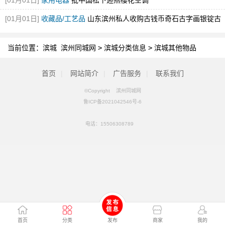
[01月01日]
家用电器
批中国松下迎燕樱花空调
[01月01日]
收藏品/工艺品
山东滨州私人收购古钱币奇石古字画银锭古
董当天现金交易
[图]
当前位置：
滨城 滨州同城网
>
滨城分类信息
>
滨城其他物品
首页
|
网站简介
|
广告服务
|
联系我们
©Copyright 滨州同城网
鲁ICP备2021042546号-6
电话：
15506308789
首页
分类
发布
商家
我的