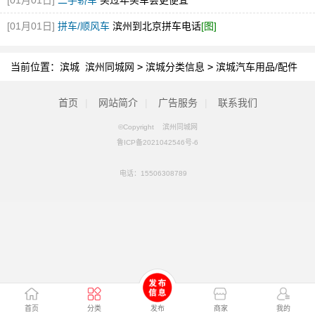
[01月01日]
二手轿车
买过年买车会更便宜
[01月01日]
拼车/顺风车
滨州到北京拼车电话
[图]
当前位置：
滨城 滨州同城网
>
滨城分类信息
>
滨城汽车用品/配件
首页
|
网站简介
|
广告服务
|
联系我们
©Copyright 滨州同城网
鲁ICP备2021042546号-6
电话：
15506308789
首页
分类
发布
商家
我的